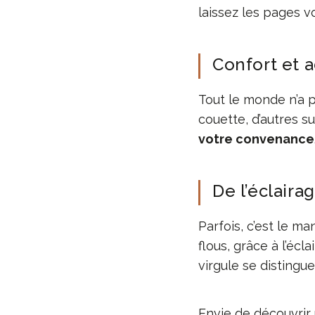
laissez les pages v
Confort et a
Tout le monde n’a p
couette, d’autres s
votre convenance
De l’éclaira
Parfois, c’est le m
flous, grâce à l’éc
virgule se disting
Envie de découvrir 