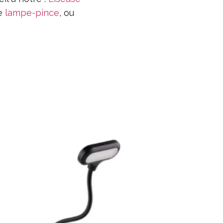
de
lampe-pince
, ou