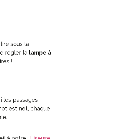
ire sous la
de régler la
lampe à
res !
ni les passages
mot est net, chaque
le.
il à notre :
Liseuse