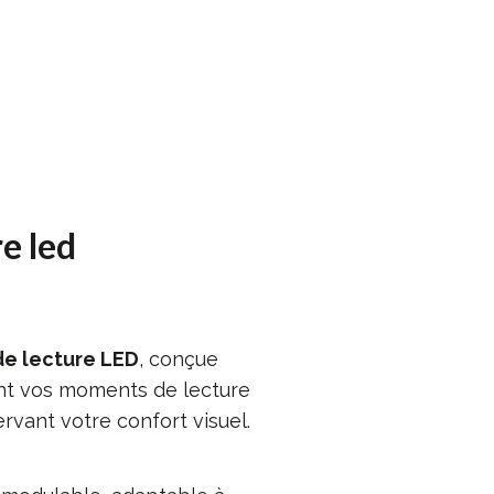
e led
e lecture LED
, conçue
nt vos moments de lecture
ervant votre confort visuel.