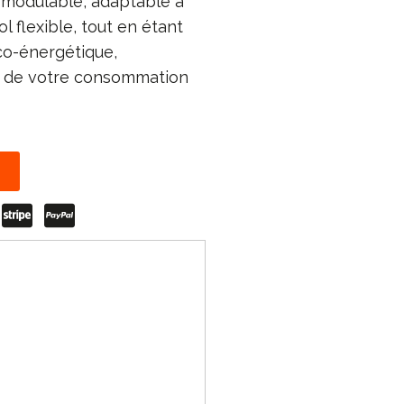
re modulable, adaptable à
l flexible, tout en étant
éco-énergétique,
n de votre consommation