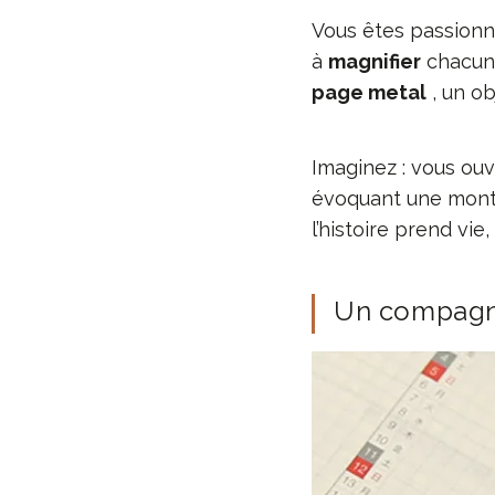
Vous êtes passionn
à
magnifier
chacun 
page metal
, un ob
Imaginez : vous ouv
évoquant une montgo
l’histoire prend vi
Un compagnon