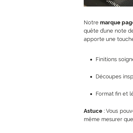
Notre
marque pag
quête d’une note d
apporte une touch
Finitions soign
Découpes inspi
Format fin et l
Astuce
: Vous pouve
même mesurer quelq