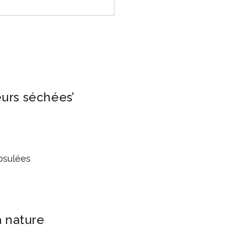
urs séchées’
apsulées
a nature