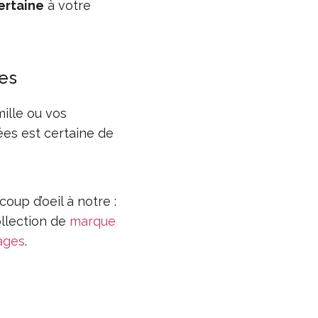
ertaine
à votre
res
ille ou vos
ées est certaine de
oup d’oeil à notre :
llection de
marque
ages
.